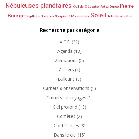
Nébuleuses planétaires
Pierre
Oeil de Cléopatre
Petite Ourse
Soleil
Bourge
Sagittaire
Sciences
Scorpion
S Monocerotis
Tête de sorcière
Recherche par catégorie
A.C.F.
(21)
Agenda
(13)
Animations
(2)
Ateliers
(4)
Bulletins
(8)
Carnets d'observations
(1)
Carnets de voyages
(1)
Ciel profond
(13)
Comètes
(2)
Conférences
(8)
Dans le ciel
(15)