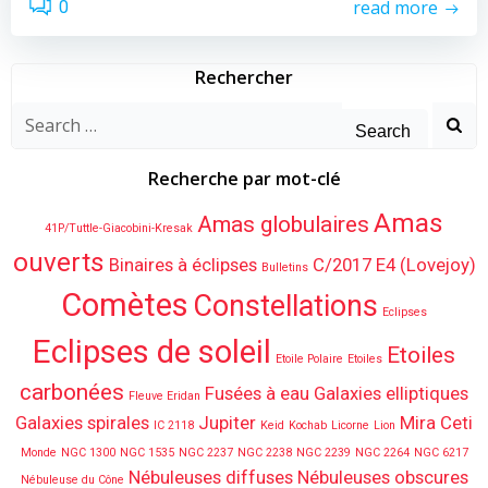
read more
0
Rechercher
Search
for:
Recherche par mot-clé
Amas
Amas globulaires
41P/Tuttle-Giacobini-Kresak
ouverts
Binaires à éclipses
C/2017 E4 (Lovejoy)
Bulletins
Comètes
Constellations
Eclipses
Eclipses de soleil
Etoiles
Etoile Polaire
Etoiles
carbonées
Fusées à eau
Galaxies elliptiques
Fleuve Eridan
Galaxies spirales
Jupiter
Mira Ceti
IC 2118
Keid
Kochab
Licorne
Lion
Monde
NGC 1300
NGC 1535
NGC 2237
NGC 2238
NGC 2239
NGC 2264
NGC 6217
Nébuleuses diffuses
Nébuleuses obscures
Nébuleuse du Cône