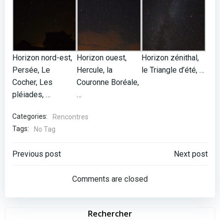
Horizon nord-est,
Horizon ouest,
Horizon zénithal,
Persée, Le
Hercule, la
le Triangle d’été, …
Cocher, Les
Couronne Boréale,
pléiades, …
…
Categories:
Rencontres
Tags:
No Tag
Post
Post
Previous post
Next post
navigation
navigation
Comments are closed
Rechercher