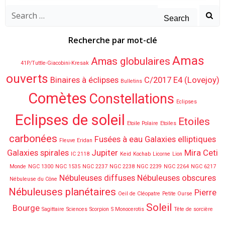
Search
for:
Recherche par mot-clé
Amas
Amas globulaires
41P/Tuttle-Giacobini-Kresak
ouverts
Binaires à éclipses
C/2017 E4 (Lovejoy)
Bulletins
Comètes
Constellations
Eclipses
Eclipses de soleil
Etoiles
Etoile Polaire
Etoiles
carbonées
Fusées à eau
Galaxies elliptiques
Fleuve Eridan
Galaxies spirales
Jupiter
Mira Ceti
IC 2118
Keid
Kochab
Licorne
Lion
Monde
NGC 1300
NGC 1535
NGC 2237
NGC 2238
NGC 2239
NGC 2264
NGC 6217
Nébuleuses diffuses
Nébuleuses obscures
Nébuleuse du Cône
Nébuleuses planétaires
Pierre
Oeil de Cléopatre
Petite Ourse
Soleil
Bourge
Sagittaire
Sciences
Scorpion
S Monocerotis
Tête de sorcière