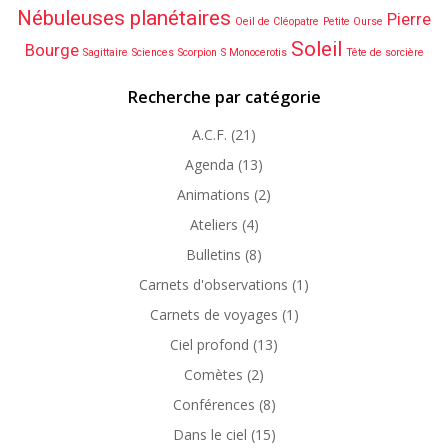
Nébuleuses planétaires
Pierre
Oeil de Cléopatre
Petite Ourse
Soleil
Bourge
Sagittaire
Sciences
Scorpion
S Monocerotis
Tête de sorcière
Recherche par catégorie
A.C.F.
(21)
Agenda
(13)
Animations
(2)
Ateliers
(4)
Bulletins
(8)
Carnets d'observations
(1)
Carnets de voyages
(1)
Ciel profond
(13)
Comètes
(2)
Conférences
(8)
Dans le ciel
(15)