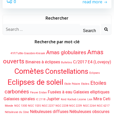
read more
0
Rechercher
Search
for:
Recherche par mot-clé
Amas
Amas globulaires
41P/Tuttle-Giacobini-Kresak
ouverts
Binaires à éclipses
C/2017 E4 (Lovejoy)
Bulletins
Comètes
Constellations
Eclipses
Eclipses de soleil
Etoiles
Etoile Polaire
Etoiles
carbonées
Fusées à eau
Galaxies elliptiques
Fleuve Eridan
Galaxies spirales
Jupiter
Mira Ceti
IC 2118
Keid
Kochab
Licorne
Lion
Monde
NGC 1300
NGC 1535
NGC 2237
NGC 2238
NGC 2239
NGC 2264
NGC 6217
Nébuleuses diffuses
Nébuleuses obscures
Nébuleuse du Cône