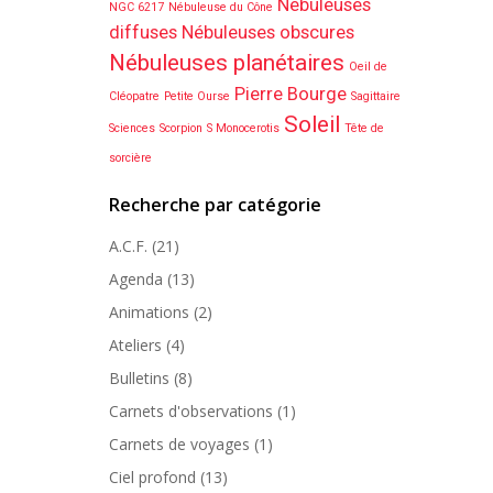
Nébuleuses
NGC 6217
Nébuleuse du Cône
diffuses
Nébuleuses obscures
Nébuleuses planétaires
Oeil de
Pierre Bourge
Cléopatre
Petite Ourse
Sagittaire
Soleil
Sciences
Scorpion
S Monocerotis
Tête de
sorcière
Recherche par catégorie
A.C.F.
(21)
Agenda
(13)
Animations
(2)
Ateliers
(4)
Bulletins
(8)
Carnets d'observations
(1)
Carnets de voyages
(1)
Ciel profond
(13)