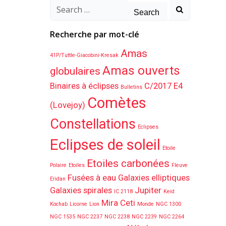
Search
for:
Recherche par mot-clé
Amas
41P/Tuttle-Giacobini-Kresak
Amas ouverts
globulaires
Binaires à éclipses
C/2017 E4
Bulletins
Comètes
(Lovejoy)
Constellations
Eclipses
Eclipses de soleil
Etoile
Etoiles carbonées
Polaire
Etoiles
Fleuve
Fusées à eau
Galaxies elliptiques
Eridan
Galaxies spirales
Jupiter
IC 2118
Keid
Mira Ceti
Kochab
Licorne
Lion
Monde
NGC 1300
NGC 1535
NGC 2237
NGC 2238
NGC 2239
NGC 2264