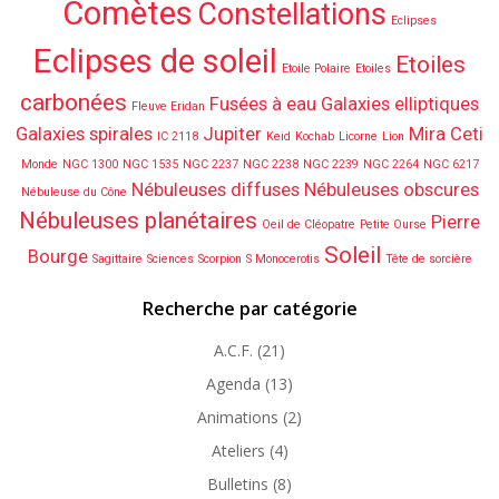
Comètes
Constellations
Eclipses
Eclipses de soleil
Etoiles
Etoile Polaire
Etoiles
carbonées
Fusées à eau
Galaxies elliptiques
Fleuve Eridan
Galaxies spirales
Jupiter
Mira Ceti
IC 2118
Keid
Kochab
Licorne
Lion
Monde
NGC 1300
NGC 1535
NGC 2237
NGC 2238
NGC 2239
NGC 2264
NGC 6217
Nébuleuses diffuses
Nébuleuses obscures
Nébuleuse du Cône
Nébuleuses planétaires
Pierre
Oeil de Cléopatre
Petite Ourse
Soleil
Bourge
Sagittaire
Sciences
Scorpion
S Monocerotis
Tête de sorcière
Recherche par catégorie
A.C.F.
(21)
Agenda
(13)
Animations
(2)
Ateliers
(4)
Bulletins
(8)