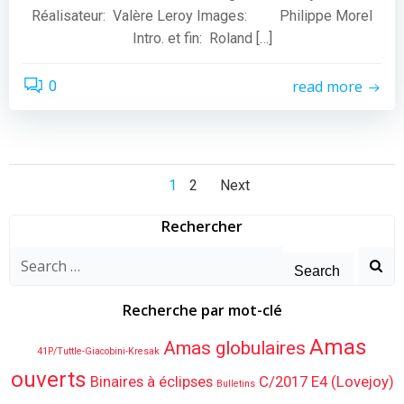
Réalisateur: Valère Leroy Images: Philippe Morel
Intro. et fin: Roland […]
read more
0
Posts
Posts
Page
Page
1
2
Next
navigation
navigation
Rechercher
Search
for:
Recherche par mot-clé
Amas
Amas globulaires
41P/Tuttle-Giacobini-Kresak
ouverts
Binaires à éclipses
C/2017 E4 (Lovejoy)
Bulletins