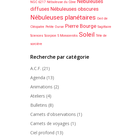
Nébuleuses
NGC 6217
Nébuleuse du Cône
diffuses
Nébuleuses obscures
Nébuleuses planétaires
Oeil de
Pierre Bourge
Cléopatre
Petite Ourse
Sagittaire
Soleil
Sciences
Scorpion
S Monocerotis
Tête de
sorcière
Recherche par catégorie
A.C.F.
(21)
Agenda
(13)
Animations
(2)
Ateliers
(4)
Bulletins
(8)
Carnets d'observations
(1)
Carnets de voyages
(1)
Ciel profond
(13)