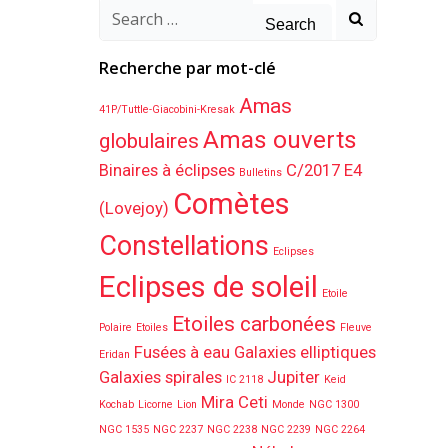
Search
for:
Recherche par mot-clé
Amas
41P/Tuttle-Giacobini-Kresak
Amas ouverts
globulaires
Binaires à éclipses
C/2017 E4
Bulletins
Comètes
(Lovejoy)
Constellations
Eclipses
Eclipses de soleil
Etoile
Etoiles carbonées
Polaire
Etoiles
Fleuve
Fusées à eau
Galaxies elliptiques
Eridan
Galaxies spirales
Jupiter
IC 2118
Keid
Mira Ceti
Kochab
Licorne
Lion
Monde
NGC 1300
NGC 1535
NGC 2237
NGC 2238
NGC 2239
NGC 2264