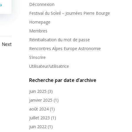
Déconnexion
Festival du Soleil – Journées Pierre Bourge
Homepage
Membres
Réinitialisation du mot de passe
ts
Posts
e
Next
Rencontres Alpes Europe Astronomie
igation
navigation
S’inscrire
Utilisateur/utilisatrice
Recherche par date d’archive
juin 2025
(3)
janvier 2025
(1)
août 2024
(1)
juillet 2023
(1)
juin 2022
(1)