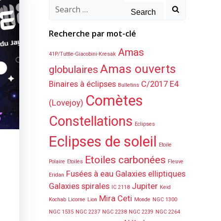
Search
for:
Recherche par mot-clé
Amas
41P/Tuttle-Giacobini-Kresak
Amas ouverts
globulaires
Binaires à éclipses
C/2017 E4
Bulletins
Comètes
(Lovejoy)
Constellations
Eclipses
Eclipses de soleil
Etoile
Etoiles carbonées
Polaire
Etoiles
Fleuve
Fusées à eau
Galaxies elliptiques
Eridan
Galaxies spirales
Jupiter
IC 2118
Keid
Mira Ceti
Kochab
Licorne
Lion
Monde
NGC 1300
NGC 1535
NGC 2237
NGC 2238
NGC 2239
NGC 2264