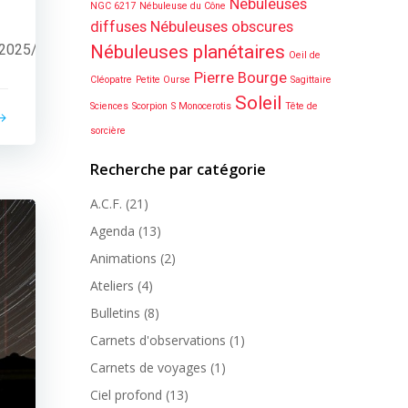
Nébuleuses
NGC 6217
Nébuleuse du Cône
diffuses
Nébuleuses obscures
A2025/renseignements_clamensane.html
Nébuleuses planétaires
Oeil de
Pierre Bourge
Cléopatre
Petite Ourse
Sagittaire
Soleil
Sciences
Scorpion
S Monocerotis
Tête de
sorcière
Recherche par catégorie
A.C.F.
(21)
Agenda
(13)
Animations
(2)
Ateliers
(4)
Bulletins
(8)
Carnets d'observations
(1)
Carnets de voyages
(1)
Ciel profond
(13)