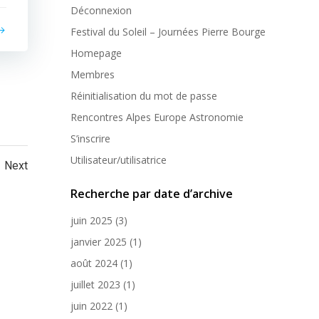
Déconnexion
Festival du Soleil – Journées Pierre Bourge
Homepage
Membres
Réinitialisation du mot de passe
Rencontres Alpes Europe Astronomie
S’inscrire
Utilisateur/utilisatrice
ts
Posts
e
Next
Recherche par date d’archive
igation
navigation
juin 2025
(3)
janvier 2025
(1)
août 2024
(1)
juillet 2023
(1)
juin 2022
(1)