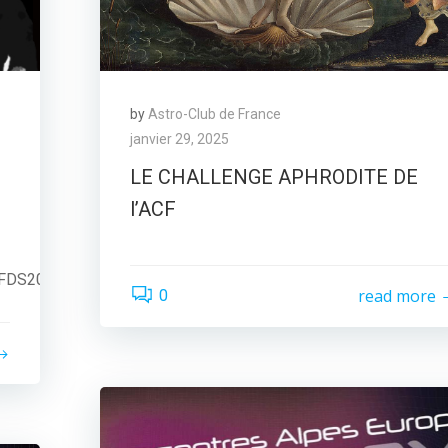
by
Astro-Club de France
janvier 29, 2025
LE CHALLENGE APHRODITE DE
l’ACF
/FDS2025/renseignements_FDS.html
read more
0