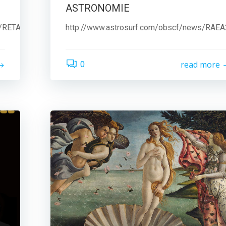
ASTRONOMIE
A/RETA_ACCUEIL.html
http://www.astrosurf.com/obscf/news/RAE
read more
0