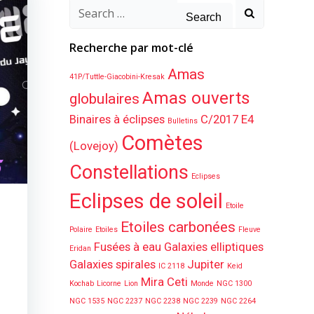
Search
for:
Recherche par mot-clé
Amas
41P/Tuttle-Giacobini-Kresak
Amas ouverts
globulaires
Binaires à éclipses
C/2017 E4
Bulletins
Comètes
(Lovejoy)
Constellations
Eclipses
Eclipses de soleil
Etoile
Etoiles carbonées
Polaire
Etoiles
Fleuve
Fusées à eau
Galaxies elliptiques
Eridan
Galaxies spirales
Jupiter
IC 2118
Keid
Mira Ceti
Kochab
Licorne
Lion
Monde
NGC 1300
NGC 1535
NGC 2237
NGC 2238
NGC 2239
NGC 2264