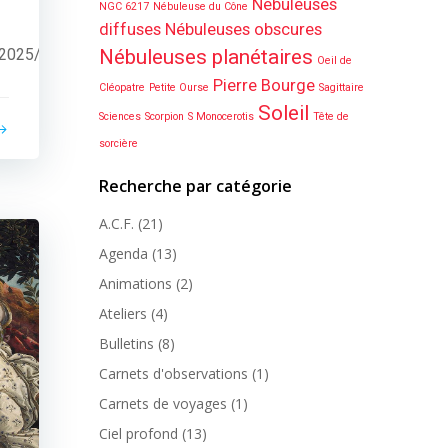
Nébuleuses
NGC 6217
Nébuleuse du Cône
diffuses
Nébuleuses obscures
A2025/renseignements_clamensane.html
Nébuleuses planétaires
Oeil de
Pierre Bourge
Cléopatre
Petite Ourse
Sagittaire
Soleil
Sciences
Scorpion
S Monocerotis
Tête de
sorcière
Recherche par catégorie
A.C.F.
(21)
Agenda
(13)
Animations
(2)
Ateliers
(4)
Bulletins
(8)
Carnets d'observations
(1)
Carnets de voyages
(1)
Ciel profond
(13)