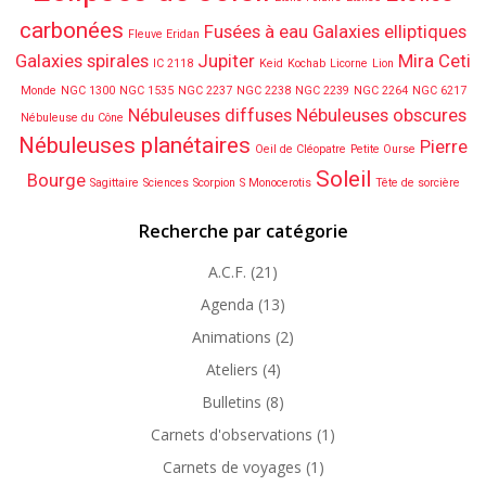
carbonées
Fusées à eau
Galaxies elliptiques
Fleuve Eridan
Galaxies spirales
Jupiter
Mira Ceti
IC 2118
Keid
Kochab
Licorne
Lion
Monde
NGC 1300
NGC 1535
NGC 2237
NGC 2238
NGC 2239
NGC 2264
NGC 6217
Nébuleuses diffuses
Nébuleuses obscures
Nébuleuse du Cône
Nébuleuses planétaires
Pierre
Oeil de Cléopatre
Petite Ourse
Soleil
Bourge
Sagittaire
Sciences
Scorpion
S Monocerotis
Tête de sorcière
Recherche par catégorie
A.C.F.
(21)
Agenda
(13)
Animations
(2)
Ateliers
(4)
Bulletins
(8)
Carnets d'observations
(1)
Carnets de voyages
(1)