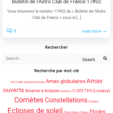
Bulletin de l’Astro Club de France 17#02
Vous trouverez le numéro 17#02 du « Bulletin de l’Astro
Club de France » sous la […]
read more
0
Rechercher
Search
for:
Recherche par mot-clé
Amas
Amas globulaires
41P/Tuttle-Giacobini-Kresak
ouverts
Binaires à éclipses
C/2017 E4 (Lovejoy)
Bulletins
Comètes
Constellations
Eclipses
Eclipses de soleil
Etoiles
Etoile Polaire
Etoiles