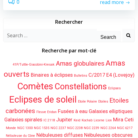
read more
0
Rechercher
Search
for:
Recherche par mot-clé
Amas
Amas globulaires
41P/Tuttle-Giacobini-Kresak
ouverts
Binaires à éclipses
C/2017 E4 (Lovejoy)
Bulletins
Comètes
Constellations
Eclipses
Eclipses de soleil
Etoiles
Etoile Polaire
Etoiles
carbonées
Fusées à eau
Galaxies elliptiques
Fleuve Eridan
Galaxies spirales
Jupiter
Mira Ceti
IC 2118
Keid
Kochab
Licorne
Lion
Monde
NGC 1300
NGC 1535
NGC 2237
NGC 2238
NGC 2239
NGC 2264
NGC 6217
Nébuleuses diffuses
Nébuleuses obscures
Nébuleuse du Cône