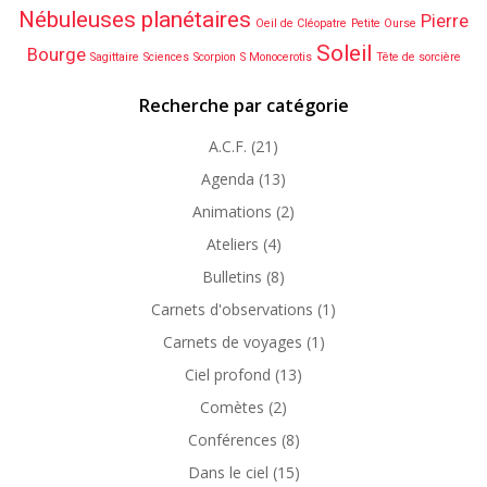
Nébuleuses planétaires
Pierre
Oeil de Cléopatre
Petite Ourse
Soleil
Bourge
Sagittaire
Sciences
Scorpion
S Monocerotis
Tête de sorcière
Recherche par catégorie
A.C.F.
(21)
Agenda
(13)
Animations
(2)
Ateliers
(4)
Bulletins
(8)
Carnets d'observations
(1)
Carnets de voyages
(1)
Ciel profond
(13)
Comètes
(2)
Conférences
(8)
Dans le ciel
(15)