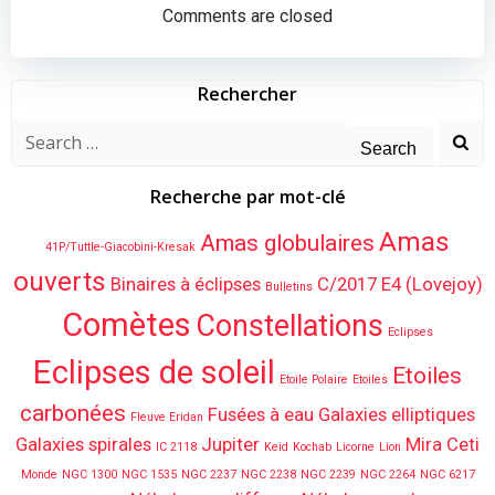
navigation
navigation
Comments are closed
Rechercher
Search
for:
Recherche par mot-clé
Amas
Amas globulaires
41P/Tuttle-Giacobini-Kresak
ouverts
Binaires à éclipses
C/2017 E4 (Lovejoy)
Bulletins
Comètes
Constellations
Eclipses
Eclipses de soleil
Etoiles
Etoile Polaire
Etoiles
carbonées
Fusées à eau
Galaxies elliptiques
Fleuve Eridan
Galaxies spirales
Jupiter
Mira Ceti
IC 2118
Keid
Kochab
Licorne
Lion
Monde
NGC 1300
NGC 1535
NGC 2237
NGC 2238
NGC 2239
NGC 2264
NGC 6217