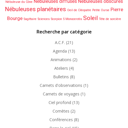
Nébuleuses diffuses
Nébuleuses obscures
Nébuleuse du Cône
Nébuleuses planétaires
Pierre
Oeil de Cléopatre
Petite Ourse
Soleil
Bourge
Sagittaire
Sciences
Scorpion
S Monocerotis
Tête de sorcière
Recherche par catégorie
A.C.F.
(21)
Agenda
(13)
Animations
(2)
Ateliers
(4)
Bulletins
(8)
Carnets d'observations
(1)
Carnets de voyages
(1)
Ciel profond
(13)
Comètes
(2)
Conférences
(8)