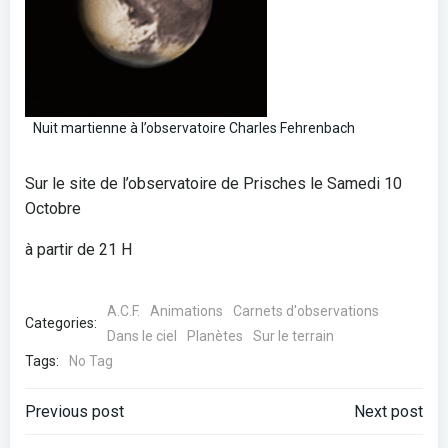
Nuit martienne à l’observatoire Charles Fehrenbach
Sur le site de l’observatoire de Prisches le Samedi 10
Octobre
à partir de 21 H
A.C.F.
Animations
Carnets d'observations
Categories:
Dans le ciel
Planètes
Sur le terrain
Tags:
No Tag
Post
Post
Previous post
Next post