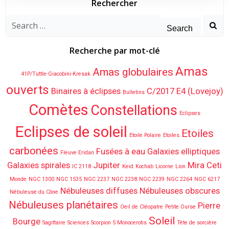
Rechercher
Search
for:
Recherche par mot-clé
Amas
Amas globulaires
41P/Tuttle-Giacobini-Kresak
ouverts
Binaires à éclipses
C/2017 E4 (Lovejoy)
Bulletins
Comètes
Constellations
Eclipses
Eclipses de soleil
Etoiles
Etoile Polaire
Etoiles
carbonées
Fusées à eau
Galaxies elliptiques
Fleuve Eridan
Galaxies spirales
Jupiter
Mira Ceti
IC 2118
Keid
Kochab
Licorne
Lion
Monde
NGC 1300
NGC 1535
NGC 2237
NGC 2238
NGC 2239
NGC 2264
NGC 6217
Nébuleuses diffuses
Nébuleuses obscures
Nébuleuse du Cône
Nébuleuses planétaires
Pierre
Oeil de Cléopatre
Petite Ourse
Soleil
Bourge
Sagittaire
Sciences
Scorpion
S Monocerotis
Tête de sorcière