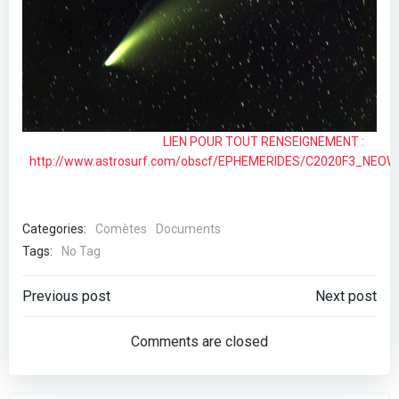
LIEN POUR TOUT RENSEIGNEMENT :
http://www.astrosurf.com/obscf/EPHEMERIDES/C2020F3_NEOWI
Categories:
Comètes
Documents
Tags:
No Tag
Post
Post
Previous post
Next post
navigation
navigation
Comments are closed