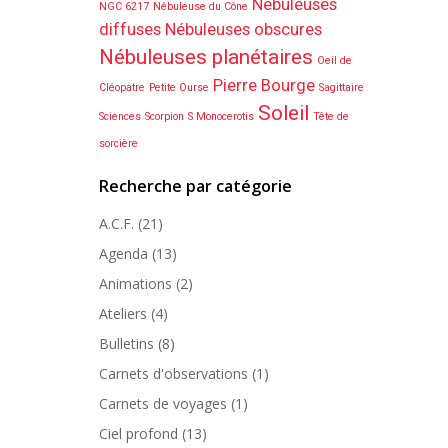
Nébuleuses
NGC 6217
Nébuleuse du Cône
diffuses
Nébuleuses obscures
Nébuleuses planétaires
Oeil de
Pierre Bourge
Cléopatre
Petite Ourse
Sagittaire
Soleil
Sciences
Scorpion
S Monocerotis
Tête de
sorcière
Recherche par catégorie
A.C.F.
(21)
Agenda
(13)
Animations
(2)
Ateliers
(4)
Bulletins
(8)
Carnets d'observations
(1)
Carnets de voyages
(1)
Ciel profond
(13)