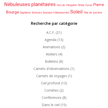
Nébuleuses planétaires
Pierre
Oeil de Cléopatre
Petite Ourse
Soleil
Bourge
Sagittaire
Sciences
Scorpion
S Monocerotis
Tête de sorcière
Recherche par catégorie
A.C.F.
(21)
Agenda
(13)
Animations
(2)
Ateliers
(4)
Bulletins
(8)
Carnets d'observations
(1)
Carnets de voyages
(1)
Ciel profond
(13)
Comètes
(2)
Conférences
(8)
Dans le ciel
(15)