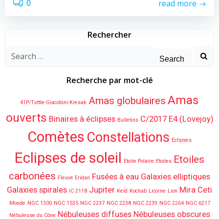
read more
0
Rechercher
Search
for:
Recherche par mot-clé
Amas
Amas globulaires
41P/Tuttle-Giacobini-Kresak
ouverts
Binaires à éclipses
C/2017 E4 (Lovejoy)
Bulletins
Comètes
Constellations
Eclipses
Eclipses de soleil
Etoiles
Etoile Polaire
Etoiles
carbonées
Fusées à eau
Galaxies elliptiques
Fleuve Eridan
Galaxies spirales
Jupiter
Mira Ceti
IC 2118
Keid
Kochab
Licorne
Lion
Monde
NGC 1300
NGC 1535
NGC 2237
NGC 2238
NGC 2239
NGC 2264
NGC 6217
Nébuleuses diffuses
Nébuleuses obscures
Nébuleuse du Cône