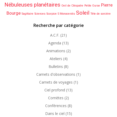
Nébuleuses planétaires
Pierre
Oeil de Cléopatre
Petite Ourse
Soleil
Bourge
Sagittaire
Sciences
Scorpion
S Monocerotis
Tête de sorcière
Recherche par catégorie
A.C.F.
(21)
Agenda
(13)
Animations
(2)
Ateliers
(4)
Bulletins
(8)
Carnets d'observations
(1)
Carnets de voyages
(1)
Ciel profond
(13)
Comètes
(2)
Conférences
(8)
Dans le ciel
(15)