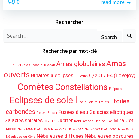
read more
0
Rechercher
Search
for:
Recherche par mot-clé
Amas
Amas globulaires
41P/Tuttle-Giacobini-Kresak
ouverts
Binaires à éclipses
C/2017 E4 (Lovejoy)
Bulletins
Comètes
Constellations
Eclipses
Eclipses de soleil
Etoiles
Etoile Polaire
Etoiles
carbonées
Fusées à eau
Galaxies elliptiques
Fleuve Eridan
Galaxies spirales
Jupiter
Mira Ceti
IC 2118
Keid
Kochab
Licorne
Lion
Monde
NGC 1300
NGC 1535
NGC 2237
NGC 2238
NGC 2239
NGC 2264
NGC 6217
Nébuleuses diffuses
Nébuleuses obscures
Nébuleuse du Cône