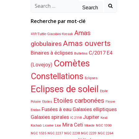
Search
for:
Recherche par mot-clé
Amas
41P/Tuttle-Giacobini-Kresak
Amas ouverts
globulaires
Binaires à éclipses
C/2017 E4
Bulletins
Comètes
(Lovejoy)
Constellations
Eclipses
Eclipses de soleil
Etoile
Etoiles carbonées
Polaire
Etoiles
Fleuve
Fusées à eau
Galaxies elliptiques
Eridan
Galaxies spirales
Jupiter
IC 2118
Keid
Mira Ceti
Kochab
Licorne
Lion
Monde
NGC 1300
NGC 1535
NGC 2237
NGC 2238
NGC 2239
NGC 2264