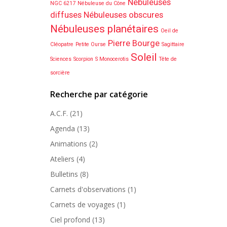
Nébuleuses
NGC 6217
Nébuleuse du Cône
diffuses
Nébuleuses obscures
Nébuleuses planétaires
Oeil de
Pierre Bourge
Cléopatre
Petite Ourse
Sagittaire
Soleil
Sciences
Scorpion
S Monocerotis
Tête de
sorcière
Recherche par catégorie
A.C.F.
(21)
Agenda
(13)
Animations
(2)
Ateliers
(4)
Bulletins
(8)
Carnets d'observations
(1)
Carnets de voyages
(1)
Ciel profond
(13)