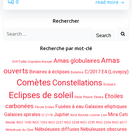
read more
0
Rechercher
Search
for:
Recherche par mot-clé
Amas
Amas globulaires
41P/Tuttle-Giacobini-Kresak
ouverts
Binaires à éclipses
C/2017 E4 (Lovejoy)
Bulletins
Comètes
Constellations
Eclipses
Eclipses de soleil
Etoiles
Etoile Polaire
Etoiles
carbonées
Fusées à eau
Galaxies elliptiques
Fleuve Eridan
Galaxies spirales
Jupiter
Mira Ceti
IC 2118
Keid
Kochab
Licorne
Lion
Monde
NGC 1300
NGC 1535
NGC 2237
NGC 2238
NGC 2239
NGC 2264
NGC 6217
Nébuleuses diffuses
Nébuleuses obscures
Nébuleuse du Cône