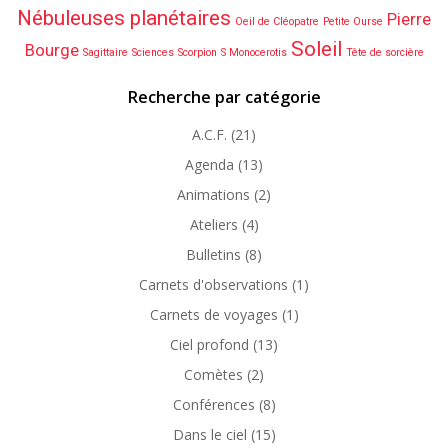
Nébuleuses planétaires
Pierre
Oeil de Cléopatre
Petite Ourse
Soleil
Bourge
Sagittaire
Sciences
Scorpion
S Monocerotis
Tête de sorcière
Recherche par catégorie
A.C.F.
(21)
Agenda
(13)
Animations
(2)
Ateliers
(4)
Bulletins
(8)
Carnets d'observations
(1)
Carnets de voyages
(1)
Ciel profond
(13)
Comètes
(2)
Conférences
(8)
Dans le ciel
(15)