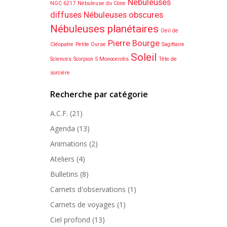
Nébuleuses
NGC 6217
Nébuleuse du Cône
diffuses
Nébuleuses obscures
Nébuleuses planétaires
Oeil de
Pierre Bourge
Cléopatre
Petite Ourse
Sagittaire
Soleil
Sciences
Scorpion
S Monocerotis
Tête de
sorcière
Recherche par catégorie
A.C.F.
(21)
Agenda
(13)
Animations
(2)
Ateliers
(4)
Bulletins
(8)
Carnets d'observations
(1)
Carnets de voyages
(1)
Ciel profond
(13)