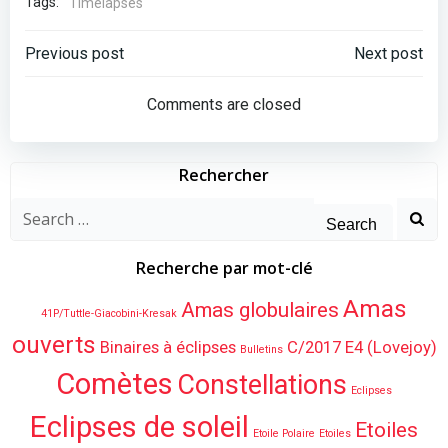
Tags:
Timelapses
Post
Post
Previous post
Next post
navigation
navigation
Comments are closed
Rechercher
Search
for:
Recherche par mot-clé
Amas
Amas globulaires
41P/Tuttle-Giacobini-Kresak
ouverts
Binaires à éclipses
C/2017 E4 (Lovejoy)
Bulletins
Comètes
Constellations
Eclipses
Eclipses de soleil
Etoiles
Etoile Polaire
Etoiles