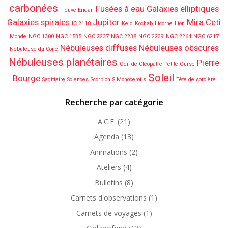
carbonées
Fusées à eau
Galaxies elliptiques
Fleuve Eridan
Galaxies spirales
Jupiter
Mira Ceti
IC 2118
Keid
Kochab
Licorne
Lion
Monde
NGC 1300
NGC 1535
NGC 2237
NGC 2238
NGC 2239
NGC 2264
NGC 6217
Nébuleuses diffuses
Nébuleuses obscures
Nébuleuse du Cône
Nébuleuses planétaires
Pierre
Oeil de Cléopatre
Petite Ourse
Soleil
Bourge
Sagittaire
Sciences
Scorpion
S Monocerotis
Tête de sorcière
Recherche par catégorie
A.C.F.
(21)
Agenda
(13)
Animations
(2)
Ateliers
(4)
Bulletins
(8)
Carnets d'observations
(1)
Carnets de voyages
(1)