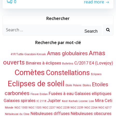
read more
0
Rechercher
Search
for:
Recherche par mot-clé
Amas
Amas globulaires
41P/Tuttle-Giacobini-Kresak
ouverts
Binaires à éclipses
C/2017 E4 (Lovejoy)
Bulletins
Comètes
Constellations
Eclipses
Eclipses de soleil
Etoiles
Etoile Polaire
Etoiles
carbonées
Fusées à eau
Galaxies elliptiques
Fleuve Eridan
Galaxies spirales
Jupiter
Mira Ceti
IC 2118
Keid
Kochab
Licorne
Lion
Monde
NGC 1300
NGC 1535
NGC 2237
NGC 2238
NGC 2239
NGC 2264
NGC 6217
Nébuleuses diffuses
Nébuleuses obscures
Nébuleuse du Cône