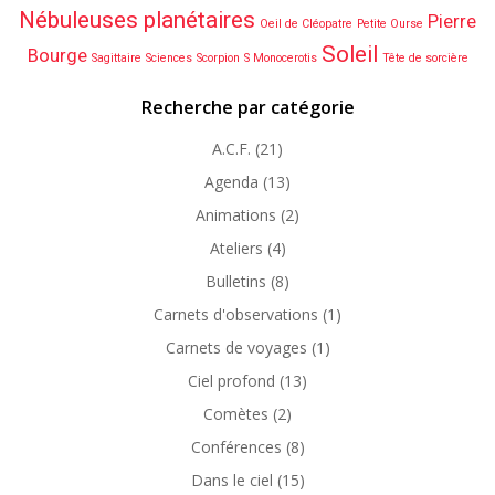
Nébuleuses planétaires
Pierre
Oeil de Cléopatre
Petite Ourse
Soleil
Bourge
Sagittaire
Sciences
Scorpion
S Monocerotis
Tête de sorcière
Recherche par catégorie
A.C.F.
(21)
Agenda
(13)
Animations
(2)
Ateliers
(4)
Bulletins
(8)
Carnets d'observations
(1)
Carnets de voyages
(1)
Ciel profond
(13)
Comètes
(2)
Conférences
(8)
Dans le ciel
(15)