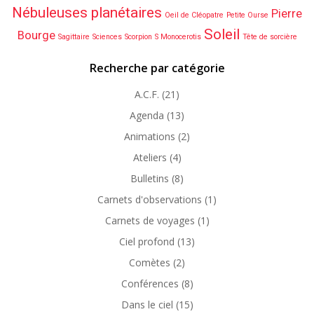
Nébuleuses planétaires
Pierre
Oeil de Cléopatre
Petite Ourse
Soleil
Bourge
Sagittaire
Sciences
Scorpion
S Monocerotis
Tête de sorcière
Recherche par catégorie
A.C.F.
(21)
Agenda
(13)
Animations
(2)
Ateliers
(4)
Bulletins
(8)
Carnets d'observations
(1)
Carnets de voyages
(1)
Ciel profond
(13)
Comètes
(2)
Conférences
(8)
Dans le ciel
(15)