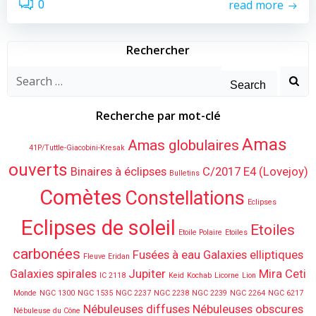
read more
0
Rechercher
Search
for:
Recherche par mot-clé
Amas
Amas globulaires
41P/Tuttle-Giacobini-Kresak
ouverts
Binaires à éclipses
C/2017 E4 (Lovejoy)
Bulletins
Comètes
Constellations
Eclipses
Eclipses de soleil
Etoiles
Etoile Polaire
Etoiles
carbonées
Fusées à eau
Galaxies elliptiques
Fleuve Eridan
Galaxies spirales
Jupiter
Mira Ceti
IC 2118
Keid
Kochab
Licorne
Lion
Monde
NGC 1300
NGC 1535
NGC 2237
NGC 2238
NGC 2239
NGC 2264
NGC 6217
Nébuleuses diffuses
Nébuleuses obscures
Nébuleuse du Cône