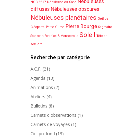
Nébuleuses
NGC 6217
Nébuleuse du Cône
diffuses
Nébuleuses obscures
Nébuleuses planétaires
Oeil de
Pierre Bourge
Cléopatre
Petite Ourse
Sagittaire
Soleil
Sciences
Scorpion
S Monocerotis
Tête de
sorcière
Recherche par catégorie
A.C.F.
(21)
Agenda
(13)
Animations
(2)
Ateliers
(4)
Bulletins
(8)
Carnets d'observations
(1)
Carnets de voyages
(1)
Ciel profond
(13)