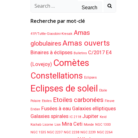
Search
for:
Recherche par mot-clé
Amas
41P/Tuttle-Giacobini-Kresak
Amas ouverts
globulaires
Binaires à éclipses
C/2017 E4
Bulletins
Comètes
(Lovejoy)
Constellations
Eclipses
Eclipses de soleil
Etoile
Etoiles carbonées
Polaire
Etoiles
Fleuve
Fusées à eau
Galaxies elliptiques
Eridan
Galaxies spirales
Jupiter
IC 2118
Keid
Mira Ceti
Kochab
Licorne
Lion
Monde
NGC 1300
NGC 1535
NGC 2237
NGC 2238
NGC 2239
NGC 2264