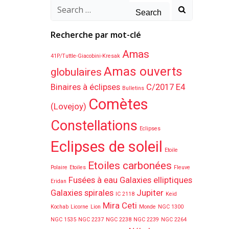
Search
for:
Recherche par mot-clé
Amas
41P/Tuttle-Giacobini-Kresak
Amas ouverts
globulaires
Binaires à éclipses
C/2017 E4
Bulletins
Comètes
(Lovejoy)
Constellations
Eclipses
Eclipses de soleil
Etoile
Etoiles carbonées
Polaire
Etoiles
Fleuve
Fusées à eau
Galaxies elliptiques
Eridan
Galaxies spirales
Jupiter
IC 2118
Keid
Mira Ceti
Kochab
Licorne
Lion
Monde
NGC 1300
NGC 1535
NGC 2237
NGC 2238
NGC 2239
NGC 2264