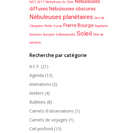
Nébuleuses
NGC 6217
Nébuleuse du Cône
diffuses
Nébuleuses obscures
Nébuleuses planétaires
Oeil de
Pierre Bourge
Cléopatre
Petite Ourse
Sagittaire
Soleil
Sciences
Scorpion
S Monocerotis
Tête de
sorcière
Recherche par catégorie
A.C.F.
(21)
Agenda
(13)
Animations
(2)
Ateliers
(4)
Bulletins
(8)
Carnets d'observations
(1)
Carnets de voyages
(1)
Ciel profond
(13)