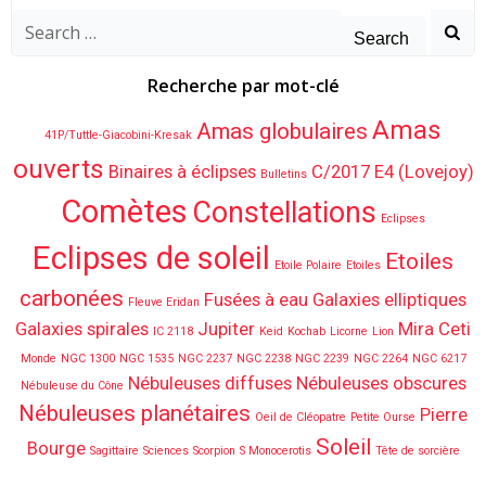
Search
for:
Recherche par mot-clé
Amas
Amas globulaires
41P/Tuttle-Giacobini-Kresak
ouverts
Binaires à éclipses
C/2017 E4 (Lovejoy)
Bulletins
Comètes
Constellations
Eclipses
Eclipses de soleil
Etoiles
Etoile Polaire
Etoiles
carbonées
Fusées à eau
Galaxies elliptiques
Fleuve Eridan
Galaxies spirales
Jupiter
Mira Ceti
IC 2118
Keid
Kochab
Licorne
Lion
Monde
NGC 1300
NGC 1535
NGC 2237
NGC 2238
NGC 2239
NGC 2264
NGC 6217
Nébuleuses diffuses
Nébuleuses obscures
Nébuleuse du Cône
Nébuleuses planétaires
Pierre
Oeil de Cléopatre
Petite Ourse
Soleil
Bourge
Sagittaire
Sciences
Scorpion
S Monocerotis
Tête de sorcière