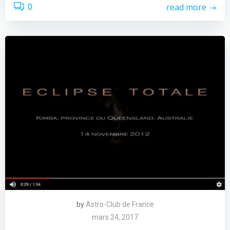
read more
0
by
Astro-Club de France
mars 24, 2017