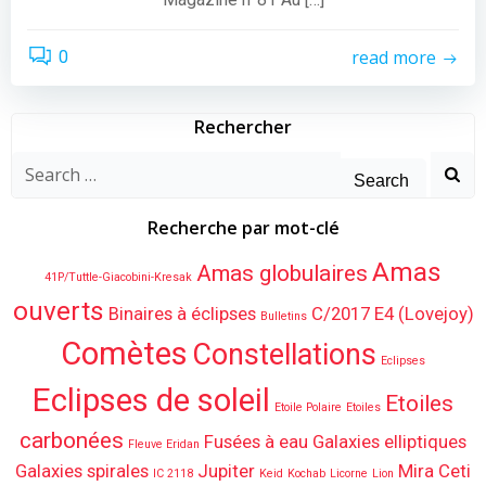
read more
0
Rechercher
Search
for:
Recherche par mot-clé
Amas
Amas globulaires
41P/Tuttle-Giacobini-Kresak
ouverts
Binaires à éclipses
C/2017 E4 (Lovejoy)
Bulletins
Comètes
Constellations
Eclipses
Eclipses de soleil
Etoiles
Etoile Polaire
Etoiles
carbonées
Fusées à eau
Galaxies elliptiques
Fleuve Eridan
Galaxies spirales
Jupiter
Mira Ceti
IC 2118
Keid
Kochab
Licorne
Lion