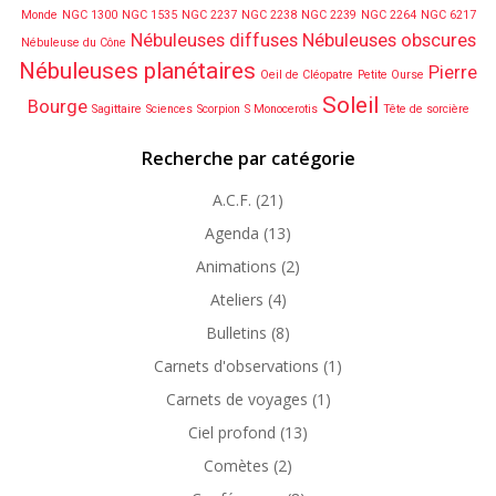
Monde
NGC 1300
NGC 1535
NGC 2237
NGC 2238
NGC 2239
NGC 2264
NGC 6217
Nébuleuses diffuses
Nébuleuses obscures
Nébuleuse du Cône
Nébuleuses planétaires
Pierre
Oeil de Cléopatre
Petite Ourse
Soleil
Bourge
Sagittaire
Sciences
Scorpion
S Monocerotis
Tête de sorcière
Recherche par catégorie
A.C.F.
(21)
Agenda
(13)
Animations
(2)
Ateliers
(4)
Bulletins
(8)
Carnets d'observations
(1)
Carnets de voyages
(1)
Ciel profond
(13)
Comètes
(2)