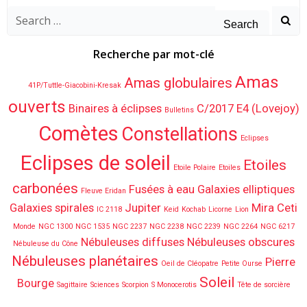
Search
for:
Recherche par mot-clé
Amas
Amas globulaires
41P/Tuttle-Giacobini-Kresak
ouverts
Binaires à éclipses
C/2017 E4 (Lovejoy)
Bulletins
Comètes
Constellations
Eclipses
Eclipses de soleil
Etoiles
Etoile Polaire
Etoiles
carbonées
Fusées à eau
Galaxies elliptiques
Fleuve Eridan
Galaxies spirales
Jupiter
Mira Ceti
IC 2118
Keid
Kochab
Licorne
Lion
Monde
NGC 1300
NGC 1535
NGC 2237
NGC 2238
NGC 2239
NGC 2264
NGC 6217
Nébuleuses diffuses
Nébuleuses obscures
Nébuleuse du Cône
Nébuleuses planétaires
Pierre
Oeil de Cléopatre
Petite Ourse
Soleil
Bourge
Sagittaire
Sciences
Scorpion
S Monocerotis
Tête de sorcière