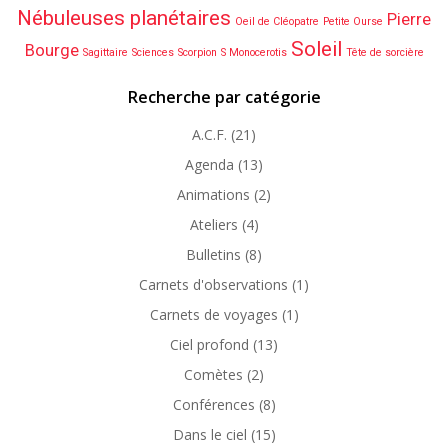
Nébuleuses planétaires
Pierre
Oeil de Cléopatre
Petite Ourse
Soleil
Bourge
Sagittaire
Sciences
Scorpion
S Monocerotis
Tête de sorcière
Recherche par catégorie
A.C.F.
(21)
Agenda
(13)
Animations
(2)
Ateliers
(4)
Bulletins
(8)
Carnets d'observations
(1)
Carnets de voyages
(1)
Ciel profond
(13)
Comètes
(2)
Conférences
(8)
Dans le ciel
(15)