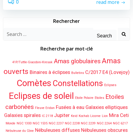
read more
0
Rechercher
Search
for:
Recherche par mot-clé
Amas
Amas globulaires
41P/Tuttle-Giacobini-Kresak
ouverts
Binaires à éclipses
C/2017 E4 (Lovejoy)
Bulletins
Comètes
Constellations
Eclipses
Eclipses de soleil
Etoiles
Etoile Polaire
Etoiles
carbonées
Fusées à eau
Galaxies elliptiques
Fleuve Eridan
Galaxies spirales
Jupiter
Mira Ceti
IC 2118
Keid
Kochab
Licorne
Lion
Monde
NGC 1300
NGC 1535
NGC 2237
NGC 2238
NGC 2239
NGC 2264
NGC 6217
Nébuleuses diffuses
Nébuleuses obscures
Nébuleuse du Cône