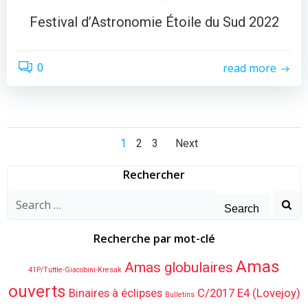
Festival d’Astronomie Étoile du Sud 2022
read more
0
Posts
Posts
Page
Page
Page
1
2
3
Next
navigation
navigation
Rechercher
Search
for:
Recherche par mot-clé
Amas
Amas globulaires
41P/Tuttle-Giacobini-Kresak
ouverts
Binaires à éclipses
C/2017 E4 (Lovejoy)
Bulletins