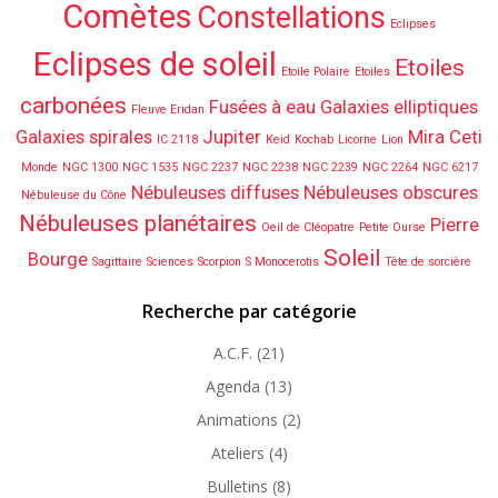
Comètes
Constellations
Eclipses
Eclipses de soleil
Etoiles
Etoile Polaire
Etoiles
carbonées
Fusées à eau
Galaxies elliptiques
Fleuve Eridan
Galaxies spirales
Jupiter
Mira Ceti
IC 2118
Keid
Kochab
Licorne
Lion
Monde
NGC 1300
NGC 1535
NGC 2237
NGC 2238
NGC 2239
NGC 2264
NGC 6217
Nébuleuses diffuses
Nébuleuses obscures
Nébuleuse du Cône
Nébuleuses planétaires
Pierre
Oeil de Cléopatre
Petite Ourse
Soleil
Bourge
Sagittaire
Sciences
Scorpion
S Monocerotis
Tête de sorcière
Recherche par catégorie
A.C.F.
(21)
Agenda
(13)
Animations
(2)
Ateliers
(4)
Bulletins
(8)