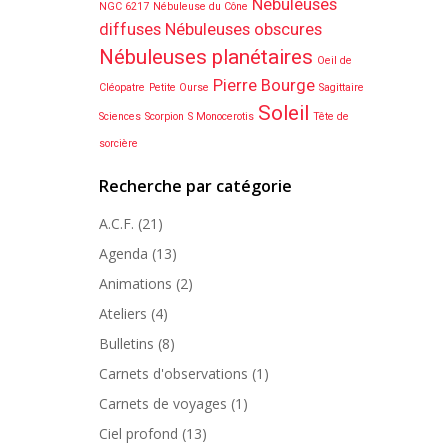
Nébuleuses
NGC 6217
Nébuleuse du Cône
diffuses
Nébuleuses obscures
Nébuleuses planétaires
Oeil de
Pierre Bourge
Cléopatre
Petite Ourse
Sagittaire
Soleil
Sciences
Scorpion
S Monocerotis
Tête de
sorcière
Recherche par catégorie
A.C.F.
(21)
Agenda
(13)
Animations
(2)
Ateliers
(4)
Bulletins
(8)
Carnets d'observations
(1)
Carnets de voyages
(1)
Ciel profond
(13)