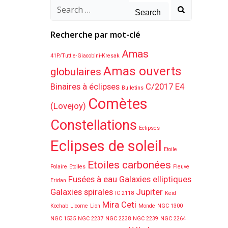
Search
for:
Recherche par mot-clé
Amas
41P/Tuttle-Giacobini-Kresak
Amas ouverts
globulaires
Binaires à éclipses
C/2017 E4
Bulletins
Comètes
(Lovejoy)
Constellations
Eclipses
Eclipses de soleil
Etoile
Etoiles carbonées
Polaire
Etoiles
Fleuve
Fusées à eau
Galaxies elliptiques
Eridan
Galaxies spirales
Jupiter
IC 2118
Keid
Mira Ceti
Kochab
Licorne
Lion
Monde
NGC 1300
NGC 1535
NGC 2237
NGC 2238
NGC 2239
NGC 2264