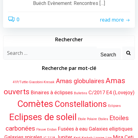
Buëch Evènement: Rencontres […]
read more
0
Rechercher
Search
for:
Recherche par mot-clé
Amas
Amas globulaires
41P/Tuttle-Giacobini-Kresak
ouverts
Binaires à éclipses
C/2017 E4 (Lovejoy)
Bulletins
Comètes
Constellations
Eclipses
Eclipses de soleil
Etoiles
Etoile Polaire
Etoiles
carbonées
Fusées à eau
Galaxies elliptiques
Fleuve Eridan
Galaxies spirales
Jupiter
Mira Ceti
IC 2118
Keid
Kochab
Licorne
Lion