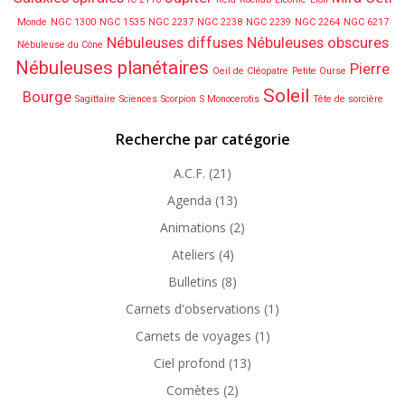
Monde
NGC 1300
NGC 1535
NGC 2237
NGC 2238
NGC 2239
NGC 2264
NGC 6217
Nébuleuses diffuses
Nébuleuses obscures
Nébuleuse du Cône
Nébuleuses planétaires
Pierre
Oeil de Cléopatre
Petite Ourse
Soleil
Bourge
Sagittaire
Sciences
Scorpion
S Monocerotis
Tête de sorcière
Recherche par catégorie
A.C.F.
(21)
Agenda
(13)
Animations
(2)
Ateliers
(4)
Bulletins
(8)
Carnets d'observations
(1)
Carnets de voyages
(1)
Ciel profond
(13)
Comètes
(2)