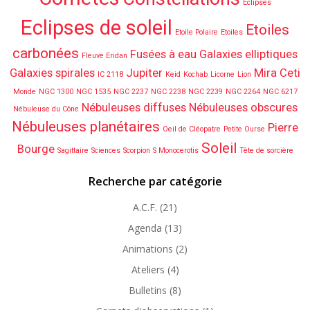
Eclipses
Eclipses de soleil
Etoiles
Etoile Polaire
Etoiles
carbonées
Fusées à eau
Galaxies elliptiques
Fleuve Eridan
Galaxies spirales
Jupiter
Mira Ceti
IC 2118
Keid
Kochab
Licorne
Lion
Monde
NGC 1300
NGC 1535
NGC 2237
NGC 2238
NGC 2239
NGC 2264
NGC 6217
Nébuleuses diffuses
Nébuleuses obscures
Nébuleuse du Cône
Nébuleuses planétaires
Pierre
Oeil de Cléopatre
Petite Ourse
Soleil
Bourge
Sagittaire
Sciences
Scorpion
S Monocerotis
Tête de sorcière
Recherche par catégorie
A.C.F.
(21)
Agenda
(13)
Animations
(2)
Ateliers
(4)
Bulletins
(8)