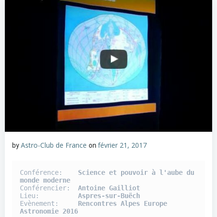
Astro-Club de France
février 21, 2017
by
on
Conférence:    
Science et pouvoir à l'aube du 
monde moderne
Conférencier:  
Antoine Gailliot
Lieu:          
Aspres-sur-Buëch
Evènement:     
Rencontres Alpes Europe 