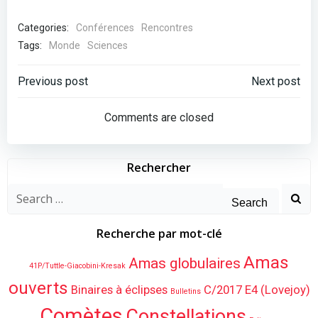
Categories:
Conférences
Rencontres
Tags:
Monde
Sciences
Post
Post
Previous post
Next post
navigation
navigation
Comments are closed
Rechercher
Search
for:
Recherche par mot-clé
Amas
Amas globulaires
41P/Tuttle-Giacobini-Kresak
ouverts
Binaires à éclipses
C/2017 E4 (Lovejoy)
Bulletins
Comètes
Constellations