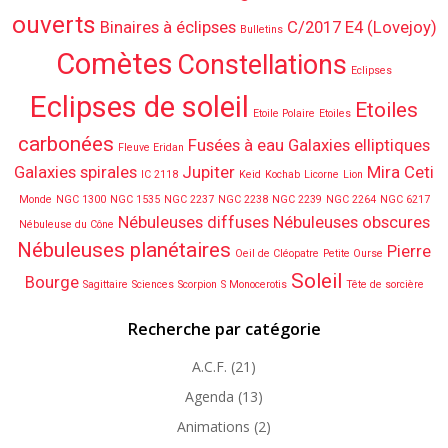
ouverts
Binaires à éclipses
C/2017 E4 (Lovejoy)
Bulletins
Comètes
Constellations
Eclipses
Eclipses de soleil
Etoiles
Etoile Polaire
Etoiles
carbonées
Fusées à eau
Galaxies elliptiques
Fleuve Eridan
Galaxies spirales
Jupiter
Mira Ceti
IC 2118
Keid
Kochab
Licorne
Lion
Monde
NGC 1300
NGC 1535
NGC 2237
NGC 2238
NGC 2239
NGC 2264
NGC 6217
Nébuleuses diffuses
Nébuleuses obscures
Nébuleuse du Cône
Nébuleuses planétaires
Pierre
Oeil de Cléopatre
Petite Ourse
Soleil
Bourge
Sagittaire
Sciences
Scorpion
S Monocerotis
Tête de sorcière
Recherche par catégorie
A.C.F.
(21)
Agenda
(13)
Animations
(2)