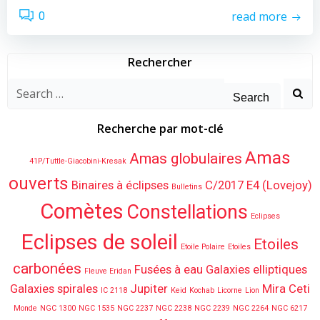
read more
0
Rechercher
Search
for:
Recherche par mot-clé
Amas
Amas globulaires
41P/Tuttle-Giacobini-Kresak
ouverts
Binaires à éclipses
C/2017 E4 (Lovejoy)
Bulletins
Comètes
Constellations
Eclipses
Eclipses de soleil
Etoiles
Etoile Polaire
Etoiles
carbonées
Fusées à eau
Galaxies elliptiques
Fleuve Eridan
Galaxies spirales
Jupiter
Mira Ceti
IC 2118
Keid
Kochab
Licorne
Lion
Monde
NGC 1300
NGC 1535
NGC 2237
NGC 2238
NGC 2239
NGC 2264
NGC 6217