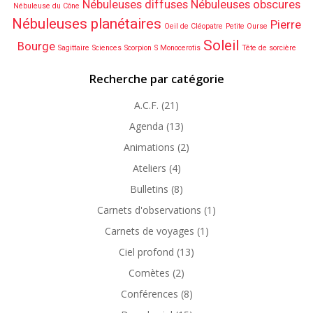
Nébuleuses diffuses
Nébuleuses obscures
Nébuleuse du Cône
Nébuleuses planétaires
Pierre
Oeil de Cléopatre
Petite Ourse
Soleil
Bourge
Sagittaire
Sciences
Scorpion
S Monocerotis
Tête de sorcière
Recherche par catégorie
A.C.F.
(21)
Agenda
(13)
Animations
(2)
Ateliers
(4)
Bulletins
(8)
Carnets d'observations
(1)
Carnets de voyages
(1)
Ciel profond
(13)
Comètes
(2)
Conférences
(8)