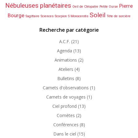
Nébuleuses planétaires
Pierre
Oeil de Cléopatre
Petite Ourse
Soleil
Bourge
Sagittaire
Sciences
Scorpion
S Monocerotis
Tête de sorcière
Recherche par catégorie
A.C.F.
(21)
Agenda
(13)
Animations
(2)
Ateliers
(4)
Bulletins
(8)
Carnets d'observations
(1)
Carnets de voyages
(1)
Ciel profond
(13)
Comètes
(2)
Conférences
(8)
Dans le ciel
(15)