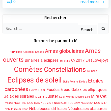
read more
0
Rechercher
Search
for:
Recherche par mot-clé
Amas
Amas globulaires
41P/Tuttle-Giacobini-Kresak
ouverts
Binaires à éclipses
C/2017 E4 (Lovejoy)
Bulletins
Comètes
Constellations
Eclipses
Eclipses de soleil
Etoiles
Etoile Polaire
Etoiles
carbonées
Fusées à eau
Galaxies elliptiques
Fleuve Eridan
Galaxies spirales
Jupiter
Mira Ceti
IC 2118
Keid
Kochab
Licorne
Lion
Monde
NGC 1300
NGC 1535
NGC 2237
NGC 2238
NGC 2239
NGC 2264
NGC 6217
Nébuleuses diffuses
Nébuleuses obscures
Nébuleuse du Cône