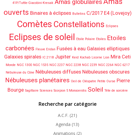
Amas
Amas globulaires
41P/Tuttle-Giacobini-Kresak
ouverts
Binaires à éclipses
C/2017 E4 (Lovejoy)
Bulletins
Comètes
Constellations
Eclipses
Eclipses de soleil
Etoiles
Etoile Polaire
Etoiles
carbonées
Fusées à eau
Galaxies elliptiques
Fleuve Eridan
Galaxies spirales
Jupiter
Mira Ceti
IC 2118
Keid
Kochab
Licorne
Lion
Monde
NGC 1300
NGC 1535
NGC 2237
NGC 2238
NGC 2239
NGC 2264
NGC 6217
Nébuleuses diffuses
Nébuleuses obscures
Nébuleuse du Cône
Nébuleuses planétaires
Pierre
Oeil de Cléopatre
Petite Ourse
Soleil
Bourge
Sagittaire
Sciences
Scorpion
S Monocerotis
Tête de sorcière
Recherche par catégorie
A.C.F.
(21)
Agenda
(13)
Animations
(2)