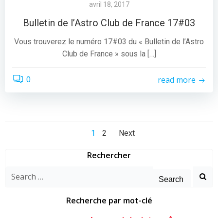
avril 18, 2017
Bulletin de l’Astro Club de France 17#03
Vous trouverez le numéro 17#03 du « Bulletin de l’Astro
Club de France » sous la […]
read more
0
Posts
Posts
Page
Page
1
2
Next
navigation
navigation
Rechercher
Search
for:
Recherche par mot-clé