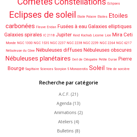
Comètes
Constellations
Eclipses
Eclipses de soleil
Etoiles
Etoile Polaire
Etoiles
carbonées
Fusées à eau
Galaxies elliptiques
Fleuve Eridan
Galaxies spirales
Jupiter
Mira Ceti
IC 2118
Keid
Kochab
Licorne
Lion
Monde
NGC 1300
NGC 1535
NGC 2237
NGC 2238
NGC 2239
NGC 2264
NGC 6217
Nébuleuses diffuses
Nébuleuses obscures
Nébuleuse du Cône
Nébuleuses planétaires
Pierre
Oeil de Cléopatre
Petite Ourse
Soleil
Bourge
Sagittaire
Sciences
Scorpion
S Monocerotis
Tête de sorcière
Recherche par catégorie
A.C.F.
(21)
Agenda
(13)
Animations
(2)
Ateliers
(4)
Bulletins
(8)