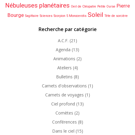
Nébuleuses planétaires
Pierre
Oeil de Cléopatre
Petite Ourse
Soleil
Bourge
Sagittaire
Sciences
Scorpion
S Monocerotis
Tête de sorcière
Recherche par catégorie
A.C.F.
(21)
Agenda
(13)
Animations
(2)
Ateliers
(4)
Bulletins
(8)
Carnets d'observations
(1)
Carnets de voyages
(1)
Ciel profond
(13)
Comètes
(2)
Conférences
(8)
Dans le ciel
(15)