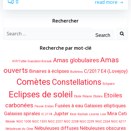
read more
0
Rechercher
Search
for:
Recherche par mot-clé
Amas
Amas globulaires
41P/Tuttle-Giacobini-Kresak
ouverts
Binaires à éclipses
C/2017 E4 (Lovejoy)
Bulletins
Comètes
Constellations
Eclipses
Eclipses de soleil
Etoiles
Etoile Polaire
Etoiles
carbonées
Fusées à eau
Galaxies elliptiques
Fleuve Eridan
Galaxies spirales
Jupiter
Mira Ceti
IC 2118
Keid
Kochab
Licorne
Lion
Monde
NGC 1300
NGC 1535
NGC 2237
NGC 2238
NGC 2239
NGC 2264
NGC 6217
Nébuleuses diffuses
Nébuleuses obscures
Nébuleuse du Cône