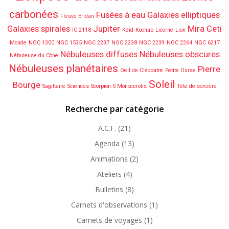
carbonées
Fusées à eau
Galaxies elliptiques
Fleuve Eridan
Galaxies spirales
Jupiter
Mira Ceti
IC 2118
Keid
Kochab
Licorne
Lion
Monde
NGC 1300
NGC 1535
NGC 2237
NGC 2238
NGC 2239
NGC 2264
NGC 6217
Nébuleuses diffuses
Nébuleuses obscures
Nébuleuse du Cône
Nébuleuses planétaires
Pierre
Oeil de Cléopatre
Petite Ourse
Soleil
Bourge
Sagittaire
Sciences
Scorpion
S Monocerotis
Tête de sorcière
Recherche par catégorie
A.C.F.
(21)
Agenda
(13)
Animations
(2)
Ateliers
(4)
Bulletins
(8)
Carnets d'observations
(1)
Carnets de voyages
(1)