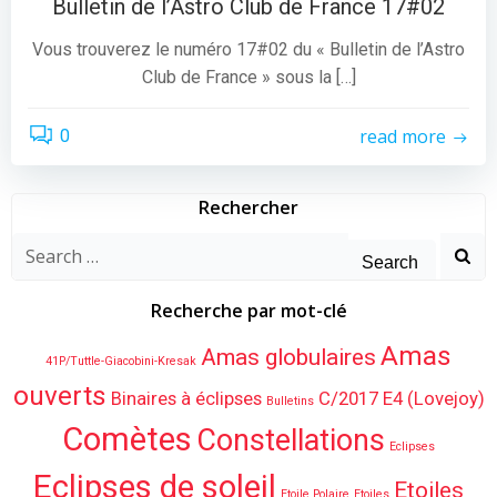
Bulletin de l’Astro Club de France 17#02
Vous trouverez le numéro 17#02 du « Bulletin de l’Astro
Club de France » sous la […]
read more
0
Rechercher
Search
for:
Recherche par mot-clé
Amas
Amas globulaires
41P/Tuttle-Giacobini-Kresak
ouverts
Binaires à éclipses
C/2017 E4 (Lovejoy)
Bulletins
Comètes
Constellations
Eclipses
Eclipses de soleil
Etoiles
Etoile Polaire
Etoiles