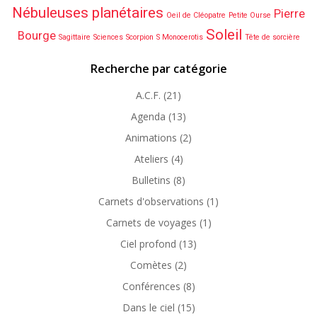
Nébuleuses planétaires
Pierre
Oeil de Cléopatre
Petite Ourse
Soleil
Bourge
Sagittaire
Sciences
Scorpion
S Monocerotis
Tête de sorcière
Recherche par catégorie
A.C.F.
(21)
Agenda
(13)
Animations
(2)
Ateliers
(4)
Bulletins
(8)
Carnets d'observations
(1)
Carnets de voyages
(1)
Ciel profond
(13)
Comètes
(2)
Conférences
(8)
Dans le ciel
(15)