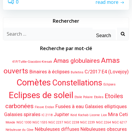
read more
0
Rechercher
Search
for:
Recherche par mot-clé
Amas
Amas globulaires
41P/Tuttle-Giacobini-Kresak
ouverts
Binaires à éclipses
C/2017 E4 (Lovejoy)
Bulletins
Comètes
Constellations
Eclipses
Eclipses de soleil
Etoiles
Etoile Polaire
Etoiles
carbonées
Fusées à eau
Galaxies elliptiques
Fleuve Eridan
Galaxies spirales
Jupiter
Mira Ceti
IC 2118
Keid
Kochab
Licorne
Lion
Monde
NGC 1300
NGC 1535
NGC 2237
NGC 2238
NGC 2239
NGC 2264
NGC 6217
Nébuleuses diffuses
Nébuleuses obscures
Nébuleuse du Cône