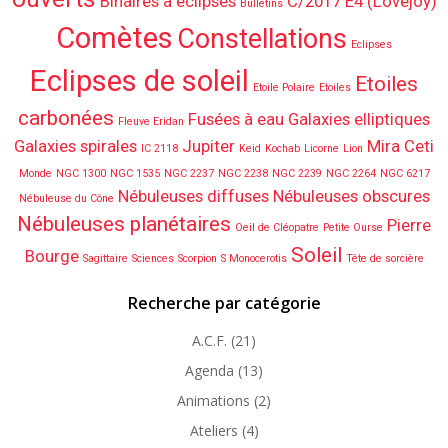
Binaires à éclipses
C/2017 E4 (Lovejoy)
Bulletins
Comètes
Constellations
Eclipses
Eclipses de soleil
Etoiles
Etoile Polaire
Etoiles
carbonées
Fusées à eau
Galaxies elliptiques
Fleuve Eridan
Galaxies spirales
Jupiter
Mira Ceti
IC 2118
Keid
Kochab
Licorne
Lion
Monde
NGC 1300
NGC 1535
NGC 2237
NGC 2238
NGC 2239
NGC 2264
NGC 6217
Nébuleuses diffuses
Nébuleuses obscures
Nébuleuse du Cône
Nébuleuses planétaires
Pierre
Oeil de Cléopatre
Petite Ourse
Soleil
Bourge
Sagittaire
Sciences
Scorpion
S Monocerotis
Tête de sorcière
Recherche par catégorie
A.C.F.
(21)
Agenda
(13)
Animations
(2)
Ateliers
(4)