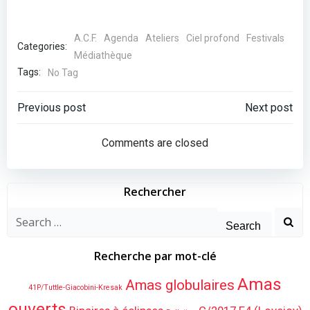
A.C.F.
Agenda
Ateliers
Ciel profond
Festivals
Categories:
Médiathèque
Tags:
No Tag
Post
Post
Previous post
Next post
navigation
navigation
Comments are closed
Rechercher
Search
for:
Recherche par mot-clé
Amas
Amas globulaires
41P/Tuttle-Giacobini-Kresak
ouverts