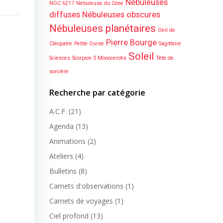
Nébuleuses
NGC 6217
Nébuleuse du Cône
diffuses
Nébuleuses obscures
Nébuleuses planétaires
Oeil de
Pierre Bourge
Cléopatre
Petite Ourse
Sagittaire
Soleil
Sciences
Scorpion
S Monocerotis
Tête de
sorcière
Recherche par catégorie
A.C.F.
(21)
Agenda
(13)
Animations
(2)
Ateliers
(4)
Bulletins
(8)
Carnets d'observations
(1)
Carnets de voyages
(1)
Ciel profond
(13)