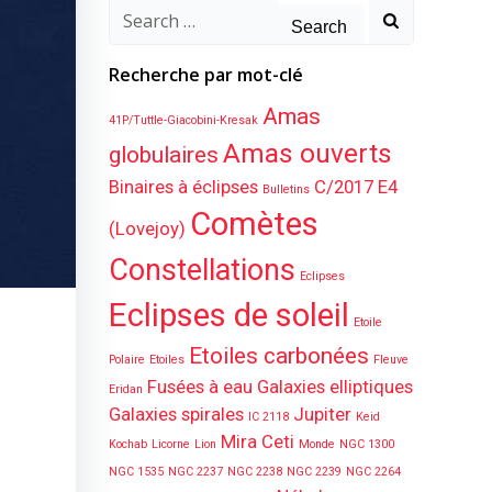
Search
for:
Recherche par mot-clé
Amas
41P/Tuttle-Giacobini-Kresak
Amas ouverts
globulaires
Binaires à éclipses
C/2017 E4
Bulletins
Comètes
(Lovejoy)
Constellations
Eclipses
Eclipses de soleil
Etoile
Etoiles carbonées
Polaire
Etoiles
Fleuve
Fusées à eau
Galaxies elliptiques
Eridan
Galaxies spirales
Jupiter
IC 2118
Keid
Mira Ceti
Kochab
Licorne
Lion
Monde
NGC 1300
NGC 1535
NGC 2237
NGC 2238
NGC 2239
NGC 2264