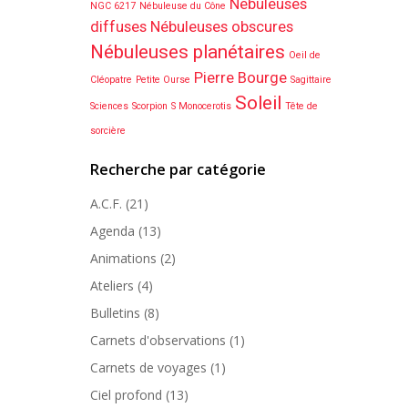
Nébuleuses
NGC 6217
Nébuleuse du Cône
diffuses
Nébuleuses obscures
Nébuleuses planétaires
Oeil de
Pierre Bourge
Cléopatre
Petite Ourse
Sagittaire
Soleil
Sciences
Scorpion
S Monocerotis
Tête de
sorcière
Recherche par catégorie
A.C.F.
(21)
Agenda
(13)
Animations
(2)
Ateliers
(4)
Bulletins
(8)
Carnets d'observations
(1)
Carnets de voyages
(1)
Ciel profond
(13)