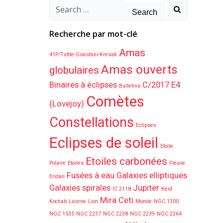
Search
for:
Recherche par mot-clé
Amas
41P/Tuttle-Giacobini-Kresak
Amas ouverts
globulaires
Binaires à éclipses
C/2017 E4
Bulletins
Comètes
(Lovejoy)
Constellations
Eclipses
Eclipses de soleil
Etoile
Etoiles carbonées
Polaire
Etoiles
Fleuve
Fusées à eau
Galaxies elliptiques
Eridan
Galaxies spirales
Jupiter
IC 2118
Keid
Mira Ceti
Kochab
Licorne
Lion
Monde
NGC 1300
NGC 1535
NGC 2237
NGC 2238
NGC 2239
NGC 2264