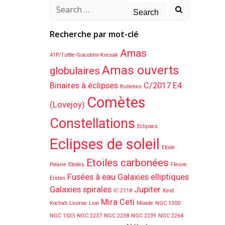
Search
for:
Recherche par mot-clé
Amas
41P/Tuttle-Giacobini-Kresak
Amas ouverts
globulaires
Binaires à éclipses
C/2017 E4
Bulletins
Comètes
(Lovejoy)
Constellations
Eclipses
Eclipses de soleil
Etoile
Etoiles carbonées
Polaire
Etoiles
Fleuve
Fusées à eau
Galaxies elliptiques
Eridan
Galaxies spirales
Jupiter
IC 2118
Keid
Mira Ceti
Kochab
Licorne
Lion
Monde
NGC 1300
NGC 1535
NGC 2237
NGC 2238
NGC 2239
NGC 2264