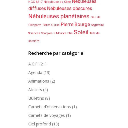
Nébuleuses
NGC 6217
Nébuleuse du Cône
diffuses
Nébuleuses obscures
Nébuleuses planétaires
Oeil de
Pierre Bourge
Cléopatre
Petite Ourse
Sagittaire
Soleil
Sciences
Scorpion
S Monocerotis
Tête de
sorcière
Recherche par catégorie
A.C.F.
(21)
Agenda
(13)
Animations
(2)
Ateliers
(4)
Bulletins
(8)
Carnets d'observations
(1)
Carnets de voyages
(1)
Ciel profond
(13)