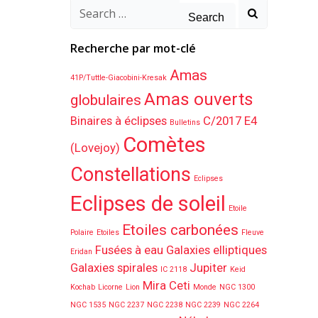
Search
for:
Recherche par mot-clé
Amas
41P/Tuttle-Giacobini-Kresak
Amas ouverts
globulaires
Binaires à éclipses
C/2017 E4
Bulletins
Comètes
(Lovejoy)
Constellations
Eclipses
Eclipses de soleil
Etoile
Etoiles carbonées
Polaire
Etoiles
Fleuve
Fusées à eau
Galaxies elliptiques
Eridan
Galaxies spirales
Jupiter
IC 2118
Keid
Mira Ceti
Kochab
Licorne
Lion
Monde
NGC 1300
NGC 1535
NGC 2237
NGC 2238
NGC 2239
NGC 2264