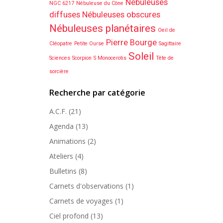
Nébuleuses
NGC 6217
Nébuleuse du Cône
diffuses
Nébuleuses obscures
Nébuleuses planétaires
Oeil de
Pierre Bourge
Cléopatre
Petite Ourse
Sagittaire
Soleil
Sciences
Scorpion
S Monocerotis
Tête de
sorcière
Recherche par catégorie
A.C.F.
(21)
Agenda
(13)
Animations
(2)
Ateliers
(4)
Bulletins
(8)
Carnets d'observations
(1)
Carnets de voyages
(1)
Ciel profond
(13)