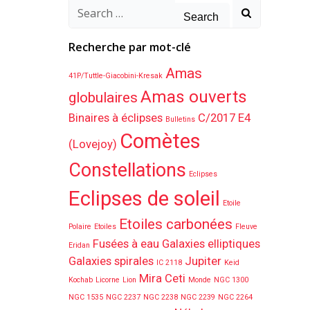
Search
for:
Recherche par mot-clé
Amas
41P/Tuttle-Giacobini-Kresak
Amas ouverts
globulaires
Binaires à éclipses
C/2017 E4
Bulletins
Comètes
(Lovejoy)
Constellations
Eclipses
Eclipses de soleil
Etoile
Etoiles carbonées
Polaire
Etoiles
Fleuve
Fusées à eau
Galaxies elliptiques
Eridan
Galaxies spirales
Jupiter
IC 2118
Keid
Mira Ceti
Kochab
Licorne
Lion
Monde
NGC 1300
NGC 1535
NGC 2237
NGC 2238
NGC 2239
NGC 2264