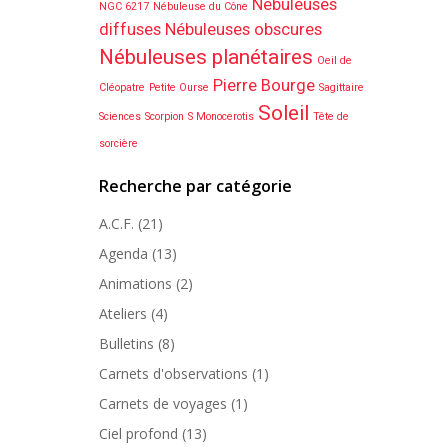
Nébuleuses
NGC 6217
Nébuleuse du Cône
diffuses
Nébuleuses obscures
Nébuleuses planétaires
Oeil de
Pierre Bourge
Cléopatre
Petite Ourse
Sagittaire
Soleil
Sciences
Scorpion
S Monocerotis
Tête de
sorcière
Recherche par catégorie
A.C.F.
(21)
Agenda
(13)
Animations
(2)
Ateliers
(4)
Bulletins
(8)
Carnets d'observations
(1)
Carnets de voyages
(1)
Ciel profond
(13)