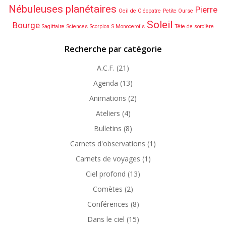
Nébuleuses planétaires
Pierre
Oeil de Cléopatre
Petite Ourse
Soleil
Bourge
Sagittaire
Sciences
Scorpion
S Monocerotis
Tête de sorcière
Recherche par catégorie
A.C.F.
(21)
Agenda
(13)
Animations
(2)
Ateliers
(4)
Bulletins
(8)
Carnets d'observations
(1)
Carnets de voyages
(1)
Ciel profond
(13)
Comètes
(2)
Conférences
(8)
Dans le ciel
(15)