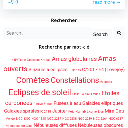
read more
0
Rechercher
Search
for:
Recherche par mot-clé
Amas
Amas globulaires
41P/Tuttle-Giacobini-Kresak
ouverts
Binaires à éclipses
C/2017 E4 (Lovejoy)
Bulletins
Comètes
Constellations
Eclipses
Eclipses de soleil
Etoiles
Etoile Polaire
Etoiles
carbonées
Fusées à eau
Galaxies elliptiques
Fleuve Eridan
Galaxies spirales
Jupiter
Mira Ceti
IC 2118
Keid
Kochab
Licorne
Lion
Monde
NGC 1300
NGC 1535
NGC 2237
NGC 2238
NGC 2239
NGC 2264
NGC 6217
Nébuleuses diffuses
Nébuleuses obscures
Nébuleuse du Cône