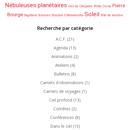
Nébuleuses planétaires
Pierre
Oeil de Cléopatre
Petite Ourse
Soleil
Bourge
Sagittaire
Sciences
Scorpion
S Monocerotis
Tête de sorcière
Recherche par catégorie
A.C.F.
(21)
Agenda
(13)
Animations
(2)
Ateliers
(4)
Bulletins
(8)
Carnets d'observations
(1)
Carnets de voyages
(1)
Ciel profond
(13)
Comètes
(2)
Conférences
(8)
Dans le ciel
(15)