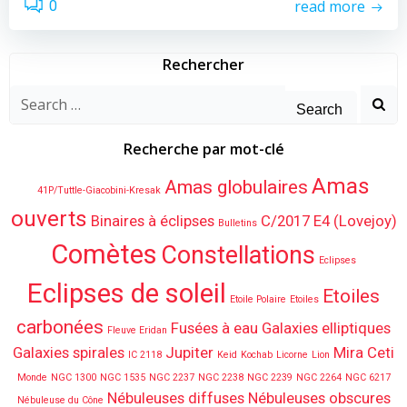
read more
0
Rechercher
Search
for:
Recherche par mot-clé
Amas
Amas globulaires
41P/Tuttle-Giacobini-Kresak
ouverts
Binaires à éclipses
C/2017 E4 (Lovejoy)
Bulletins
Comètes
Constellations
Eclipses
Eclipses de soleil
Etoiles
Etoile Polaire
Etoiles
carbonées
Fusées à eau
Galaxies elliptiques
Fleuve Eridan
Galaxies spirales
Jupiter
Mira Ceti
IC 2118
Keid
Kochab
Licorne
Lion
Monde
NGC 1300
NGC 1535
NGC 2237
NGC 2238
NGC 2239
NGC 2264
NGC 6217
Nébuleuses diffuses
Nébuleuses obscures
Nébuleuse du Cône