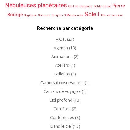
Nébuleuses planétaires
Pierre
Oeil de Cléopatre
Petite Ourse
Soleil
Bourge
Sagittaire
Sciences
Scorpion
S Monocerotis
Tête de sorcière
Recherche par catégorie
A.C.F.
(21)
Agenda
(13)
Animations
(2)
Ateliers
(4)
Bulletins
(8)
Carnets d'observations
(1)
Carnets de voyages
(1)
Ciel profond
(13)
Comètes
(2)
Conférences
(8)
Dans le ciel
(15)