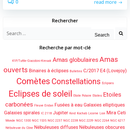
read more
0
Rechercher
Search
for:
Recherche par mot-clé
Amas
Amas globulaires
41P/Tuttle-Giacobini-Kresak
ouverts
Binaires à éclipses
C/2017 E4 (Lovejoy)
Bulletins
Comètes
Constellations
Eclipses
Eclipses de soleil
Etoiles
Etoile Polaire
Etoiles
carbonées
Fusées à eau
Galaxies elliptiques
Fleuve Eridan
Galaxies spirales
Jupiter
Mira Ceti
IC 2118
Keid
Kochab
Licorne
Lion
Monde
NGC 1300
NGC 1535
NGC 2237
NGC 2238
NGC 2239
NGC 2264
NGC 6217
Nébuleuses diffuses
Nébuleuses obscures
Nébuleuse du Cône