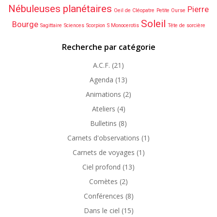
Nébuleuses planétaires
Pierre
Oeil de Cléopatre
Petite Ourse
Soleil
Bourge
Sagittaire
Sciences
Scorpion
S Monocerotis
Tête de sorcière
Recherche par catégorie
A.C.F.
(21)
Agenda
(13)
Animations
(2)
Ateliers
(4)
Bulletins
(8)
Carnets d'observations
(1)
Carnets de voyages
(1)
Ciel profond
(13)
Comètes
(2)
Conférences
(8)
Dans le ciel
(15)