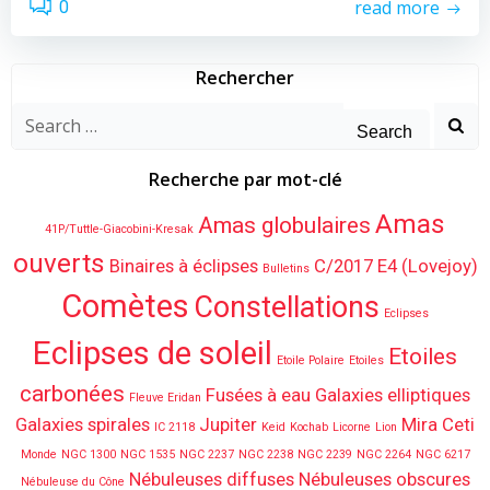
read more
0
Rechercher
Search
for:
Recherche par mot-clé
Amas
Amas globulaires
41P/Tuttle-Giacobini-Kresak
ouverts
Binaires à éclipses
C/2017 E4 (Lovejoy)
Bulletins
Comètes
Constellations
Eclipses
Eclipses de soleil
Etoiles
Etoile Polaire
Etoiles
carbonées
Fusées à eau
Galaxies elliptiques
Fleuve Eridan
Galaxies spirales
Jupiter
Mira Ceti
IC 2118
Keid
Kochab
Licorne
Lion
Monde
NGC 1300
NGC 1535
NGC 2237
NGC 2238
NGC 2239
NGC 2264
NGC 6217
Nébuleuses diffuses
Nébuleuses obscures
Nébuleuse du Cône