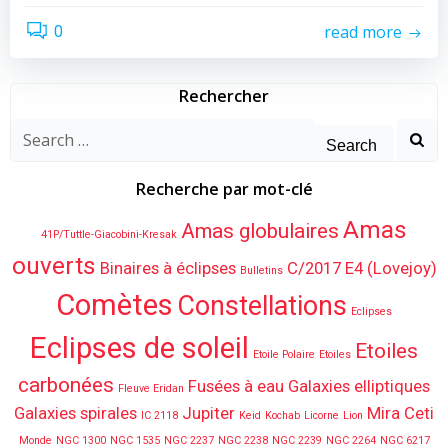
read more
0
Rechercher
Search
for:
Recherche par mot-clé
Amas
Amas globulaires
41P/Tuttle-Giacobini-Kresak
ouverts
Binaires à éclipses
C/2017 E4 (Lovejoy)
Bulletins
Comètes
Constellations
Eclipses
Eclipses de soleil
Etoiles
Etoile Polaire
Etoiles
carbonées
Fusées à eau
Galaxies elliptiques
Fleuve Eridan
Galaxies spirales
Jupiter
Mira Ceti
IC 2118
Keid
Kochab
Licorne
Lion
Monde
NGC 1300
NGC 1535
NGC 2237
NGC 2238
NGC 2239
NGC 2264
NGC 6217