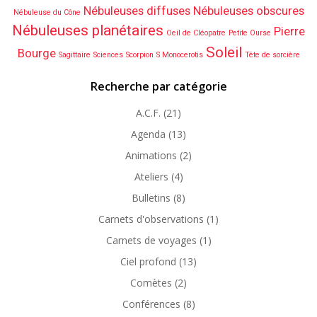
Nébuleuses diffuses
Nébuleuses obscures
Nébuleuse du Cône
Nébuleuses planétaires
Pierre
Oeil de Cléopatre
Petite Ourse
Soleil
Bourge
Sagittaire
Sciences
Scorpion
S Monocerotis
Tête de sorcière
Recherche par catégorie
A.C.F.
(21)
Agenda
(13)
Animations
(2)
Ateliers
(4)
Bulletins
(8)
Carnets d'observations
(1)
Carnets de voyages
(1)
Ciel profond
(13)
Comètes
(2)
Conférences
(8)